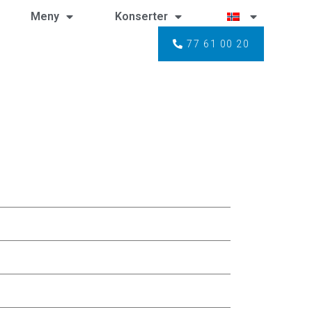
Meny
Konserter
77 61 00 20