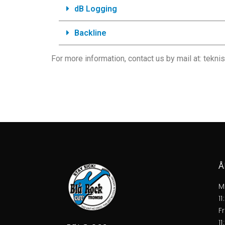
dB Logging
Backline
For more information, contact us by mail at: tekn
Å
M
1
F
1