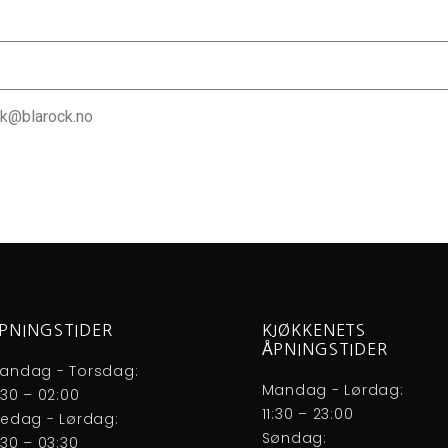
isk@blarock.no
PNINGSTIDER
KJØKKENETS
ÅPNINGSTIDER
andag - Torsdag:
Mandag - Lørdag:
1:30 – 02:00
11:30 – 23:00
redag - Lørdag:
Søndag:
1:30 – 03:30