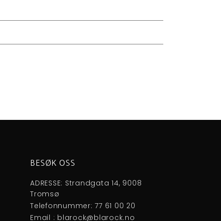
BESØK OSS
ADRESSE: Strandgata 14, 9008
Tromsø
Telefonnummer: 77 61 00 20
Email : blarock@blarock.no