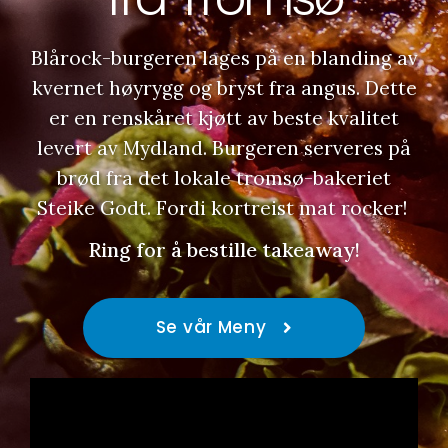
Blårock-burgeren lages på en blanding av
kvernet høyrygg og bryst fra angus. Dette
er en renskåret kjøtt av beste kvalitet
levert av Mydland. Burgeren serveres på
brød fra det lokale tromsø-bakeriet
Steike Godt. Fordi kortreist mat rocker!
Ring for å bestille takeaway!
Se vår Meny