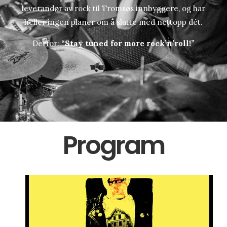
leverandør av rock til Tromsøs innbyggere, og har
heller ingen planer om å slutte med nettopp dét.
Derfor:
“Stay tuned for more rock’n’roll!”
Program