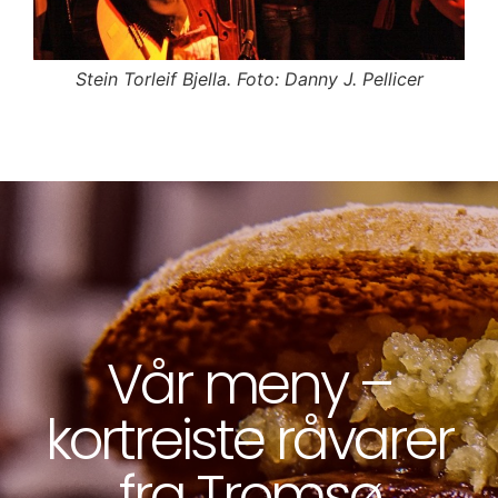
nus
Stein Torleif Bjella. Foto: Danny J. Pellicer
Vår meny –
kortreiste råvarer
fra Tromsø