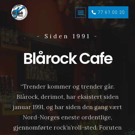
77 61 00 20
- Siden 1991 -
Blårock Cafe
“Trender kommer og trender går.
Blårock, derimot, har eksistert siden
januar 1991, og har siden den gang vært
Nord-Norges eneste ordentlige,
gjennomførte rock’n’roll-sted. Foruten