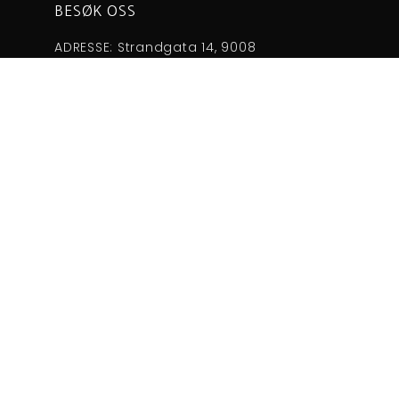
BESØK OSS
ADRESSE: Strandgata 14, 9008
Tromsø
Telefonnummer: 77 61 00 20
Email : blarock@blarock.no
VÅRE ANDRE BARER