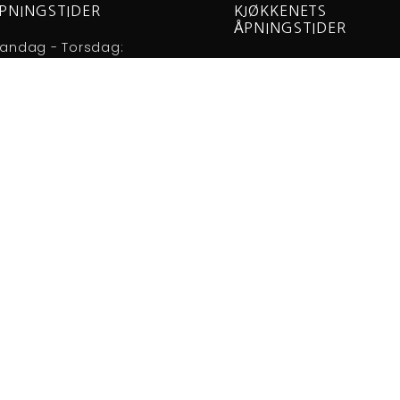
PNINGSTIDER
KJØKKENETS
ÅPNINGSTIDER
andag - Torsdag:
Mandag - Lørdag:
1:30 – 02:00
11:30 – 23:00
redag - Lørdag:
Søndag:
1:30 – 03:30
13:30 – 23:00
øndag:
3:00 – 02:00